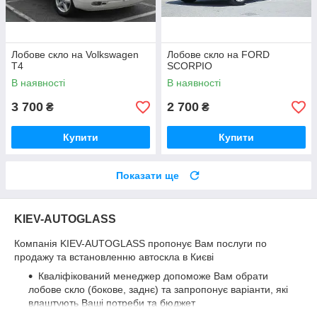
Лобове скло на Volkswagen
Лобове скло на FORD
T4
SCORPIO
В наявності
В наявності
3 700
2 700
₴
₴
Купити
Купити
Показати ще
KIEV-AUTOGLASS
Компанія KIEV-AUTOGLASS пропонує Вам послуги по
продажу та встановленню автоскла в Києві
Кваліфікований менеджер допоможе Вам обрати
лобове скло (бокове, заднє) та запропонує варіанти, які
влаштують Ваші потреби та бюджет