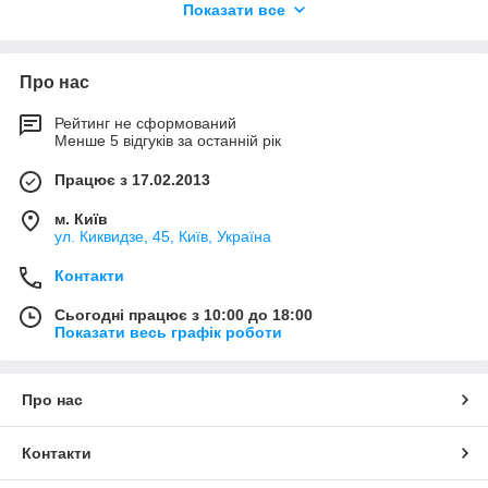
Ми маємо великий асортимент автоскла в наявності
Показати все
Професійні фахівці нададуть якісні послуги по заміні
автоскла, яка займе до 1-єї години
часу
Про нас
При встановленні автоскла ми викорисовуємо
Рейтинг не сформований
преміум матеріали марки Dupont, що забезпечить
Менше 5 відгуків за останній рік
найнадійнішу експлуатацію авто вже через 30 хвилин,
та гарантує якість на весь строк служби Вашого
Працює з 17.02.2013
автомобіля
м. Київ
Для того, щоб дізнатися вартість скла, та записатися на
ул. Киквидзе, 45, Київ, Україна
заміну зателефонуйте нам або напишіть у Viber, Telegram
Контакти
Сьогодні працює з 10:00 до 18:00
Показати весь графік роботи
Про нас
Контакти