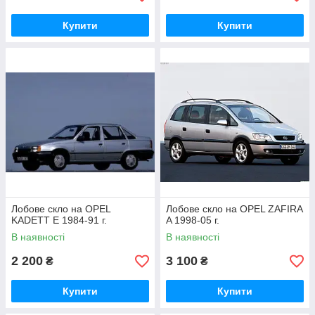
Купити
Купити
Лобове скло на OPEL
Лобове скло на OPEL ZAFIRA
KADETT E 1984-91 г.
A 1998-05 г.
В наявності
В наявності
2 200
3 100
₴
₴
Купити
Купити