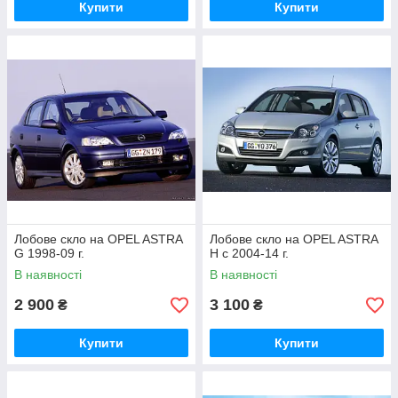
Купити
Купити
Лобове скло на OPEL ASTRA
Лобове скло на OPEL ASTRA
G 1998-09 г.
H c 2004-14 г.
В наявності
В наявності
2 900
3 100
₴
₴
Купити
Купити