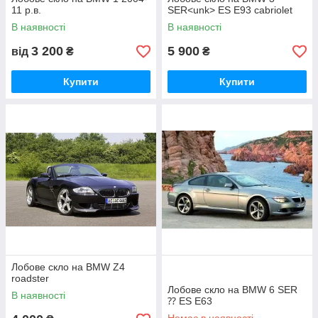
11 р.в.
SER<unk> ES E93 cabriolet
В наявності
В наявності
3 200
5 900
від
₴
₴
Купити
Купити
Лобове скло на BMW Z4
roadster
Лобове скло на BMW 6 SER
В наявності
⁇ ES E63