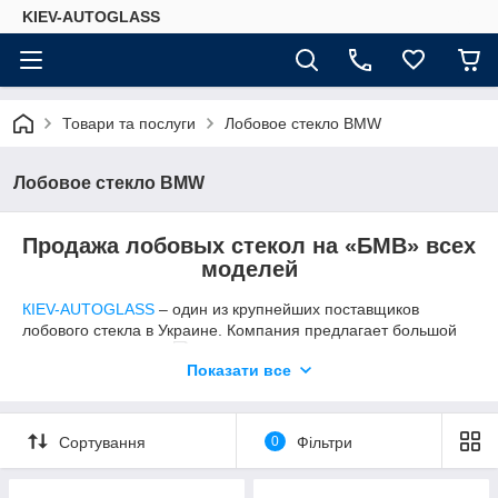
KIEV-AUTOGLASS
Товари та послуги
Лобовое стекло BMW
Лобовое стекло BMW
Продажа лобовых стекол на «БМВ» всех
моделей
КIEV-AUTOGLASS
– один из крупнейших поставщиков
лобового стекла в Украине. Компания
предлагает большой
выбор по-
Показати все
настоящему качественных стекол, сертифицированных не
только в нашей стране, но и за рубежом – в Европе и США.
Наши предложения о продаже лобовых стекол,
Сортування
0
Фільтри
несомненно, заинтересуют владельцев автомобилей
BMW, проживающих в любом регионе страны, так как
КIEV-AUTOGLASS предлагает: