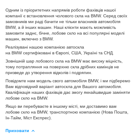
Одним із пріоритетних напрямів роботи фахівців нашої
компанії є встановлення чолового скла на BMW. Серед своїх
замовників ми раді бачити не тільки власників автомобіля
BMW, а й інших машин. Наші клієнти мають можливість
замовити заднє, бічне, лобове скло на всі популярні моделі
машин, включно з BMW.
Реалізувані нашою компанією автоскла
на BMW сертифіковані в Європі, США, Україні та СНД.
Зовнішній шар лобового скла на BMW має високу міцність,
тому потрапляння на поверхню скла дрібних камінців не
призведе до утворення відколів і подряпин.
Повідомте нам модель свого автомобіля BMW, і ми підберемо
Вам відповідний варіант автоскла для Вашого автомобіля.
Кваліфікація наших фахівців дає змогу якнайшвидше заміняти
лобове скло на BMW.
Якщо ви перебуваєте в іншому місті, ми доставимо вам
лобове скло на BMW, транспортною компанією (Нова Пошта,
Ін-Тайм, Міст Експрес).
Приховати