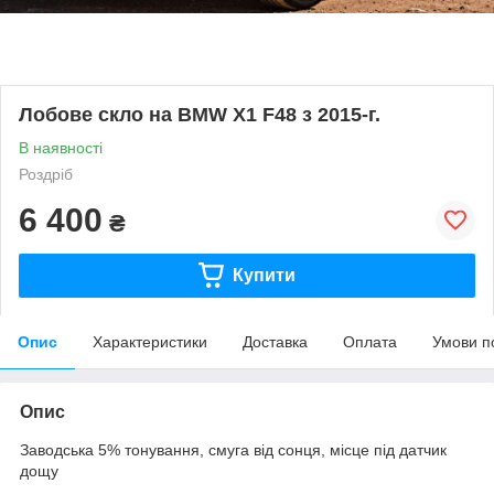
Лобове скло на BMW X1 F48 з 2015-г.
В наявності
Роздріб
6 400
₴
Купити
Опис
Характеристики
Доставка
Оплата
Умови п
Опис
Заводська 5% тонування, смуга від сонця, місце під датчик
дощу