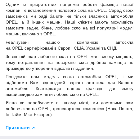
Одним із пріоритетних напрямів роботи фахівців нашої
компанії є встановлення чолового скла на OPEL. Серед своїх
замовників ми раді бачити не тільки власників автомобіля
OPEL, а й інших машин. Наші клієнти мають можливість
замовити заднє, бічне, лобове скло на всі популярні моделі
машин, включно з OPEL.
Реалізувані нашою компанією автоскла
на OPEL сертифіковані в Європі, США, Україні та СНД.
Зовнішній шар лобового скла на OPEL має високу міцність,
тому потрапляння на поверхню скла дрібних камінців не
призведе до утворення відколів і подряпин.
Повідомте нам модель свого автомобіля OPEL, і ми
підберемо Вам відповідний варіант автоскла для Вашого
автомобіля. Кваліфікація наших фахівців дає змогу
якнайшвидше заміняти лобове скло на OPEL.
Якщо ви перебуваєте в іншому місті, ми доставимо вам
лобове скло на OPEL, транспортною компанією (Нова Пошта,
Ін-Тайм, Міст Експрес).
Приховати