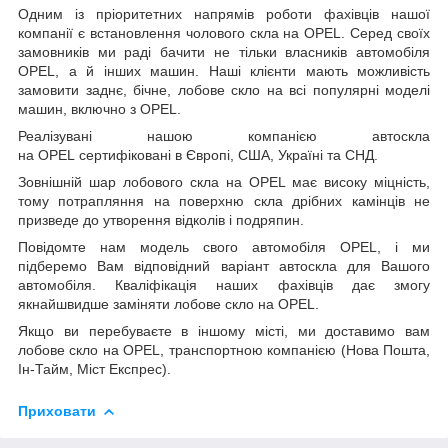
Одним із пріоритетних напрямів роботи фахівців нашої
компанії є встановлення чолового скла на OPEL. Серед своїх
замовників ми раді бачити не тільки власників автомобіля
OPEL, а й інших машин. Наші клієнти мають можливість
замовити заднє, бічне, лобове скло на всі популярні моделі
машин, включно з OPEL.
Реалізувані нашою компанією автоскла
на OPEL сертифіковані в Європі, США, Україні та СНД.
Зовнішній шар лобового скла на OPEL має високу міцність,
тому потрапляння на поверхню скла дрібних камінців не
призведе до утворення відколів і подряпин.
Повідомте нам модель свого автомобіля OPEL, і ми
підберемо Вам відповідний варіант автоскла для Вашого
автомобіля. Кваліфікація наших фахівців дає змогу
якнайшвидше заміняти лобове скло на OPEL.
Якщо ви перебуваєте в іншому місті, ми доставимо вам
лобове скло на OPEL, транспортною компанією (Нова Пошта,
Ін-Тайм, Міст Експрес).
Приховати