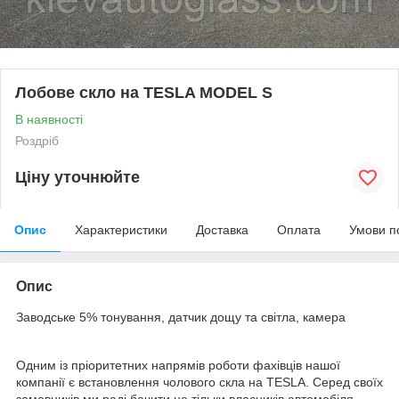
Лобове скло на TESLA MODEL S
В наявності
Роздріб
Ціну уточнюйте
Опис
Характеристики
Доставка
Оплата
Умови п
Опис
Заводське 5% тонування, датчик дощу та світла, камера
Одним із пріоритетних напрямів роботи фахівців нашої
компанії є встановлення чолового скла на TESLA. Серед своїх
замовників ми раді бачити не тільки власників автомобіля