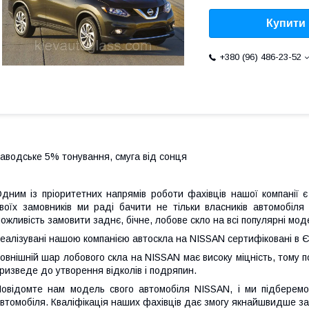
Купити
+380 (96) 486-23-52
аводське 5% тонування, смуга від сонця
дним із пріоритетних напрямів роботи фахівців нашої компанії
воїх замовників ми раді бачити не тільки власників автомобіл
ожливість замовити заднє, бічне, лобове скло на всі популярні мо
еалізувані нашою компанією автоскла на NISSAN сертифіковані в Є
овнішній шар лобового скла на NISSAN має високу міцність, тому 
ризведе до утворення відколів і подряпин.
овідомте нам модель свого автомобіля NISSAN, і ми підберемо
втомобіля. Кваліфікація наших фахівців дає змогу якнайшвидше за