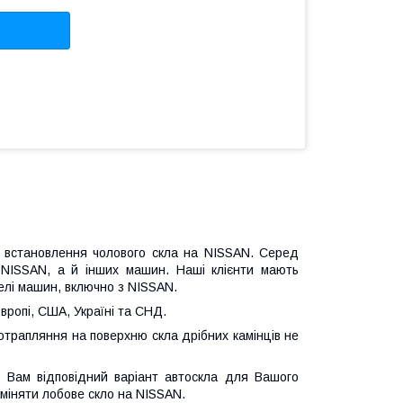
 є встановлення чолового скла на NISSAN. Серед
я NISSAN, а й інших машин. Наші клієнти мають
делі машин, включно з NISSAN.
вропі, США, Україні та СНД.
потрапляння на поверхню скла дрібних камінців не
 Вам відповідний варіант автоскла для Вашого
міняти лобове скло на NISSAN.