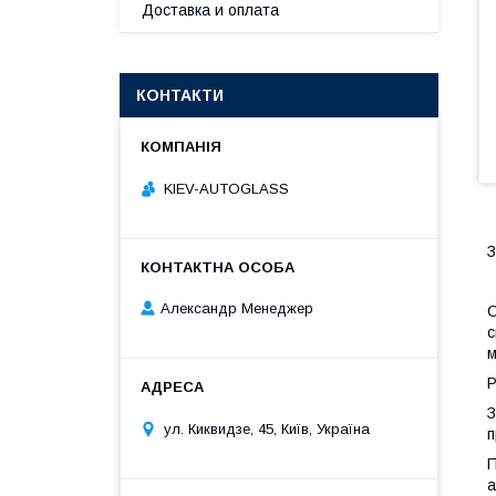
Доставка и оплата
КОНТАКТИ
KIEV-AUTOGLASS
З
Александр Менеджер
О
с
м
Р
З
ул. Киквидзе, 45, Київ, Україна
п
П
а