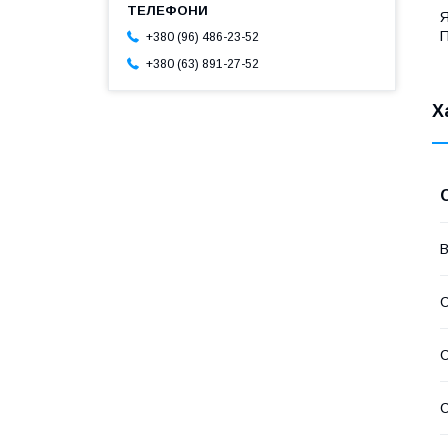
Я
П
+380 (96) 486-23-52
+380 (63) 891-27-52
Х
В
С
С