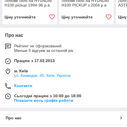
Лобове скло на HYUNDAI
Лобове скло на HYUNDAI
Лобо
H100 pickup 1994-96 р.в.
H100 PICKUP з 2004 р.в.
ASTR
Ціну уточнюйте
Ціну уточнюйте
Цін
Про нас
Рейтинг не сформований
Менше 5 відгуків за останній рік
Працює з 17.02.2013
м. Київ
ул. Киквидзе, 45, Київ, Україна
Контакти
Сьогодні працює з 10:00 до 18:00
Показати весь графік роботи
Про нас