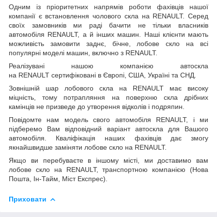
Одним із пріоритетних напрямів роботи фахівців нашої
компанії є встановлення чолового скла на RENAULT. Серед
своїх замовників ми раді бачити не тільки власників
автомобіля RENAULT, а й інших машин. Наші клієнти мають
можливість замовити заднє, бічне, лобове скло на всі
популярні моделі машин, включно з RENAULT.
Реалізувані нашою компанією автоскла
на RENAULT сертифіковані в Європі, США, Україні та СНД.
Зовнішній шар лобового скла на RENAULT має високу
міцність, тому потрапляння на поверхню скла дрібних
камінців не призведе до утворення відколів і подряпин.
Повідомте нам модель свого автомобіля RENAULT, і ми
підберемо Вам відповідний варіант автоскла для Вашого
автомобіля. Кваліфікація наших фахівців дає змогу
якнайшвидше заміняти лобове скло на RENAULT.
Якщо ви перебуваєте в іншому місті, ми доставимо вам
лобове скло на RENAULT, транспортною компанією (Нова
Пошта, Ін-Тайм, Міст Експрес).
Приховати