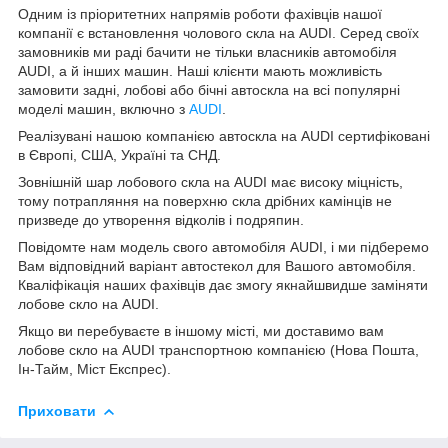
Одним із пріоритетних напрямів роботи фахівців нашої
компанії є встановлення чолового скла на AUDI. Серед своїх
замовників ми раді бачити не тільки власників автомобіля
AUDI, а й інших машин. Наші клієнти мають можливість
замовити задні, лобові або бічні автоскла на всі популярні
моделі машин, включно з
AUDI
.
Реалізувані нашою компанією автоскла на AUDI сертифіковані
в Європі, США, Україні та СНД.
Зовнішній шар лобового скла на AUDI має високу міцність,
тому потрапляння на поверхню скла дрібних камінців не
призведе до утворення відколів і подряпин.
Повідомте нам модель свого автомобіля AUDI, і ми підберемо
Вам відповідний варіант автостекол для Вашого автомобіля.
Кваліфікація наших фахівців дає змогу якнайшвидше заміняти
лобове скло на AUDI.
Якщо ви перебуваєте в іншому місті, ми доставимо вам
лобове скло на AUDI транспортною компанією (Нова Пошта,
Ін-Тайм, Міст Експрес).
Приховати