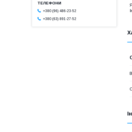
Я
І
+380 (96) 486-23-52
+380 (63) 891-27-52
Х
В
С
І