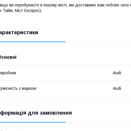
кщо ви перебуваєте в іншому місті, ми доставимо вам лобове скл
н-Тайм, Міст Експрес).
арактеристики
Основні
иробник
Audi
умісність з маркою
Audi
нформація для замовлення