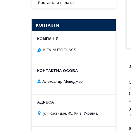
Доставка и оплата
КОНТАКТИ
KIEV-AUTOGLASS
З
Александр Менеджер
О
з
з
Р
З
ул. Киквидзе, 45, Київ, Україна
п
П
а