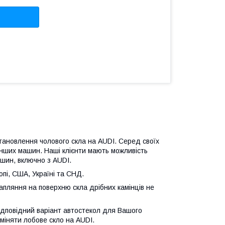
становлення чолового скла на AUDI. Серед своїх
 інших машин. Наші клієнти мають можливість
ашин, включно з AUDI.
пі, США, Україні та СНД.
рапляння на поверхню скла дрібних камінців не
ідповідний варіант автостекол для Вашого
міняти лобове скло на AUDI.