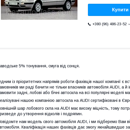
Купити
+380 (96) 486-23-52
аводське 5% тонування, смуга від сонця.
дним із пріоритетних напрямів роботи фахівців нашої компанії є в
амовників ми раді бачити не тільки власників автомобіля AUDI, а й
амовити задні, лобові або бічні автоскла на всі популярні моделі м
еалізувані нашою компанією автоскла на AUDI сертифіковані в Євро
овнішній шар лобового скла на AUDI має високу міцність, тому пот
ризведе до утворення відколів і подряпин.
овідомте нам модель свого автомобіля AUDI, і ми підберемо Вам в
втомобіля. Кваліфікація наших фахівців дає змогу якнайшвидше за