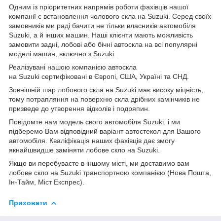
Одним із пріоритетних напрямів роботи фахівців нашої
компанії є встановлення чолового скла на Suzuki. Серед своїх
замовників ми раді бачити не тільки власників автомобіля
Suzuki, а й інших машин. Наші клієнти мають можливість
замовити задні, лобові або бічні автоскла на всі популярні
моделі машин, включно з Suzuki.
Реалізувані нашою компанією автоскла
на Suzuki сертифіковані в Європі, США, Україні та СНД.
Зовнішній шар лобового скла на Suzuki має високу міцність,
тому потрапляння на поверхню скла дрібних камінчиків не
призведе до утворення відколів і подряпин.
Повідомте нам модель свого автомобіля Suzuki, і ми
підберемо Вам відповідний варіант автостекол для Вашого
автомобіля. Кваліфікація наших фахівців дає змогу
якнайшвидше заміняти лобове скло на Suzuki.
Якщо ви перебуваєте в іншому місті, ми доставимо вам
лобове скло на Suzuki транспортною компанією (Нова Пошта,
Ін-Тайм, Міст Експрес).
Приховати