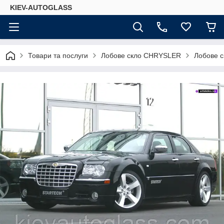
KIEV-AUTOGLASS
Товари та послуги
Лобове скло CHRYSLER
Лобове 