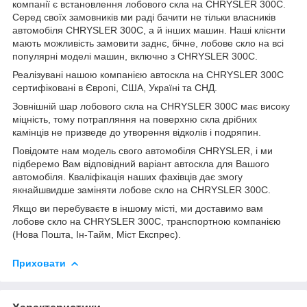
компанії є встановлення лобового скла на CHRYSLER 300C.
Серед своїх замовників ми раді бачити не тільки власників
автомобіля CHRYSLER 300C, а й інших машин. Наші клієнти
мають можливість замовити заднє, бічне, лобове скло на всі
популярні моделі машин, включно з CHRYSLER 300C.
Реалізувані нашою компанією автоскла на CHRYSLER 300C
сертифіковані в Європі, США, Україні та СНД.
Зовнішній шар лобового скла на CHRYSLER 300C має високу
міцність, тому потрапляння на поверхню скла дрібних
камінців не призведе до утворення відколів і подряпин.
Повідомте нам модель свого автомобіля CHRYSLER, і ми
підберемо Вам відповідний варіант автоскла для Вашого
автомобіля. Кваліфікація наших фахівців дає змогу
якнайшвидше заміняти лобове скло на CHRYSLER 300C.
Якщо ви перебуваєте в іншому місті, ми доставимо вам
лобове скло на CHRYSLER 300C, транспортною компанією
(Нова Пошта, Ін-Тайм, Міст Експрес).
Приховати