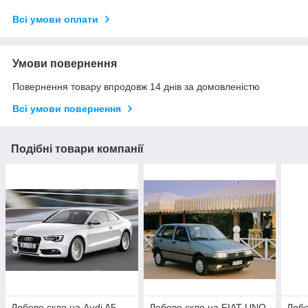
Всі умови оплати
Умови повернення
Повернення товару впродовж 14 днів за домовленістю
Всі умови повернення
Подібні товари компанії
Лобове скло на Audi A5
Лобове скло на FIAT UNO
Лобо