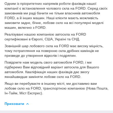
Одним із пріоритетних напрямів роботи фахівців нашої
компанії є встановлення чолового скла на FORD. Серед своїх
замовників ми раді бачити не тільки власників автомобіля
FORD, а й інших машин. Наші клієнти мають можливість
замовити заднє, бічне, лобове скло на всі популярні моделі
машин, включно з FORD.
Реалізувані нашою компанією автоскла на FORD
сертифіковані в Європі, США, Україні та СНД.
Зовнішній шар лобового скла на FORD має високу міцність,
тому потрапляння на поверхню скла дрібних камінців не
призведе до утворення відколів і подряпин.
Повідомте нам модель свого автомобіля FORD, і ми
підберемо Вам відповідний варіант автоскла для Вашого
автомобіля. Кваліфікація наших фахівців дає змогу
якнайшвидше заміняти лобове скло на FORD.
Якщо ви перебуваєте в іншому місті, ми доставимо вам
лобове скло на FORD, транспортною компанією (Нова Пошта,
Ін-Тайм, Міст Експрес).
Приховати