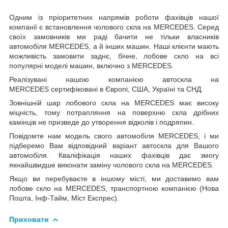
Одним із пріоритетних напрямів роботи фахівців нашої
компанії є встановлення чолового скла на MERCEDES. Серед
своїх замовників ми раді бачити не тільки власників
автомобіля MERCEDES, а й інших машин. Наші клієнти мають
можливість замовити заднє, бічне, лобове скло на всі
популярні моделі машин, включно з MERCEDES.
Реалізувані нашою компанією автоскла на
MERCEDES сертифіковані в Європі, США, Україні та СНД.
Зовнішній шар лобового скла на MERCEDES має високу
міцність, тому потрапляння на поверхню скла дрібних
камінців не призведе до утворення відколів і подряпин.
Повідомте нам модель свого автомобіля MERCEDES, і ми
підберемо Вам відповідний варіант автоскла для Вашого
автомобіля. Кваліфікація наших фахівців дає змогу
якнайшвидше виконати заміну чолового скла на MERCEDES.
Якщо ви перебуваєте в іншому місті, ми доставимо вам
лобове скло на MERCEDES, транспортною компанією (Нова
Пошта, Інф-Тайм, Міст Експрес).
Приховати