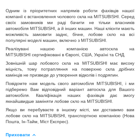
Одним із пріоритетних напрямів роботи фахівців нашої
компанії є встановлення чолового скла на MITSUBISHI. Серед
своїх замовників ми раді бачити не тільки власників
автомобіля MITSUBISHI, а й інших машин. Наші клієнти мають
можливість замовити заднє, бічне, лобове скло на всі
популярні моделі машин, включно з MITSUBISHI.
Реалізувані нашою компанією автоскла на
MITSUBISHI сертифіковані в Європі, США, Україні та СНД.
Зовнішній шар лобового скла на MITSUBISHI має високу
міцність, тому потрапляння на поверхню скла дрібних
камінців не призведе до утворення відколів і подряпин.
Повідомте нам модель свого автомобіля MITSUBISHI, і ми
підберемо Вам відповідний варіант автоскла для Вашого
автомобіля. Кваліфікація наших фахівців дає змогу
якнайшвидше заміняти лобове скло на MITSUBISHI.
Якщо ви перебуваєте в іншому місті, ми доставимо вам
лобове скло на MITSUBISHI, транспортною компанією (Нова
Пошта, Ін-Тайм, Міст Експрес).
Приховати