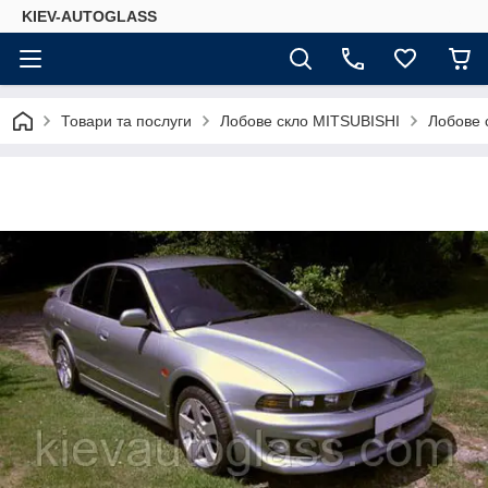
KIEV-AUTOGLASS
Товари та послуги
Лобове скло MITSUBISHI
Лобове 