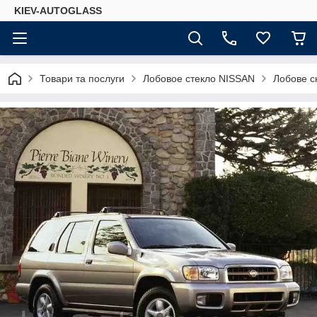
KIEV-AUTOGLASS
Товари та послуги
Лобовое стекло NISSAN
Лобове с