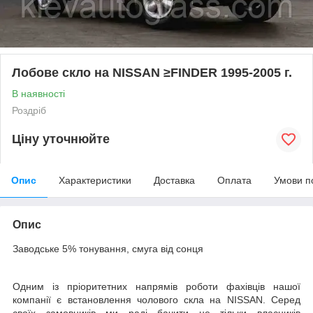
Лобове скло на NISSAN ≥FINDER 1995-2005 г.
В наявності
Роздріб
Ціну уточнюйте
Опис
Характеристики
Доставка
Оплата
Умови п
Опис
Заводське 5% тонування, смуга від сонця
Одним із пріоритетних напрямів роботи фахівців нашої
компанії є встановлення чолового скла на NISSAN. Серед
своїх замовників ми раді бачити не тільки власників