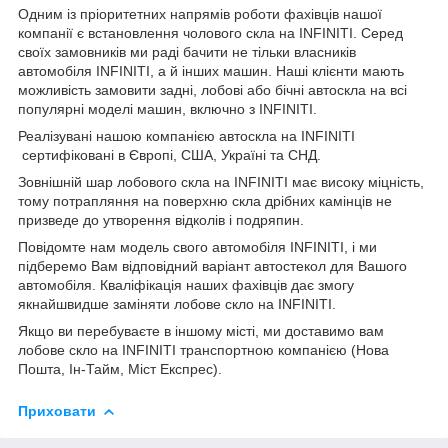
Одним із пріоритетних напрямів роботи фахівців нашої
компанії є встановлення чолового скла на INFINITI. Серед
своїх замовників ми раді бачити не тільки власників
автомобіля INFINITI, а й інших машин. Наші клієнти мають
можливість замовити задні, лобові або бічні автоскла на всі
популярні моделі машин, включно з INFINITI.
Реалізувані нашою компанією автоскла на INFINITI
сертифіковані в Європі, США, Україні та СНД.
Зовнішній шар лобового скла на INFINITI має високу міцність,
тому потрапляння на поверхню скла дрібних камінців не
призведе до утворення відколів і подряпин.
Повідомте нам модель свого автомобіля INFINITI, і ми
підберемо Вам відповідний варіант автостекол для Вашого
автомобіля. Кваліфікація наших фахівців дає змогу
якнайшвидше заміняти лобове скло на INFINITI.
Якщо ви перебуваєте в іншому місті, ми доставимо вам
лобове скло на INFINITI транспортною компанією (Нова
Пошта, Ін-Тайм, Міст Експрес).
Приховати