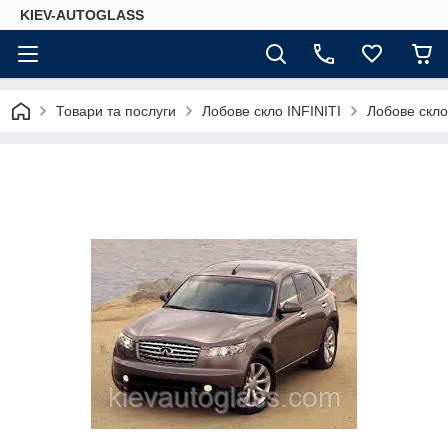
KIEV-AUTOGLASS
Товари та послуги
Лобове скло INFINITI
Лобове скло 