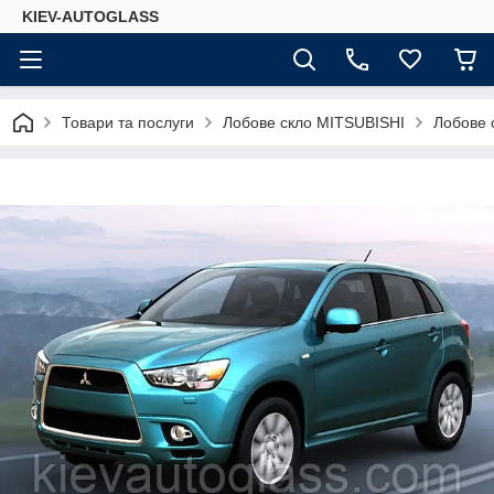
KIEV-AUTOGLASS
Товари та послуги
Лобове скло MITSUBISHI
Лобове 