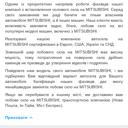
Одним із пріоритетних напрямів роботи фахівців нашої
компанії є встановлення чолового скла на MITSUBISHI. Серед
своїх замовників ми раді бачити не тільки власників
автомобіля MITSUBISHI, а й інших машин. Наші клієнти мають
можливість замовити заднє, бічне, лобове скло на всі
популярні моделі машин, включно з MITSUBISHI.
Реалізувані нашою компанією автоскла на
MITSUBISHI сертифіковані в Європі, США, Україні та СНД.
Зовнішній шар лобового скла на MITSUBISHI має високу
міцність, тому потрапляння на поверхню скла дрібних
камінців не призведе до утворення відколів і подряпин.
Повідомте нам модель свого автомобіля MITSUBISHI, і ми
підберемо Вам відповідний варіант автоскла для Вашого
автомобіля. Каліфікація наших фахівців дає змогу
якнайшвидше заміняти лобове скло на MITSUBISHI.
Якщо ви перебуваєте в іншому місті, ми доставимо вам
лобове скло на MITSUBISHI, транспортною компанією (Нова
Пошта, Ін-Тайм, Міст Експрес).
Приховати