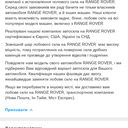
компанії є встановлення чолового скла на RANGE ROVER.
Серед своїх замовників ми раді бачити не тільки власників
автомобіля RANGE ROVER, а й інших машин. Наші клієнти
мають можливість замовити заднє, бічне, лобове скло на всі
популярні моделі машин, включно з RANGE ROVER.
Реалізувані нашою компанією автоскла на RANGE ROVER
сертифіковані в Європі, США, Україні та СНД.
Зовнішній шар лобового скла на RANGE ROVER має високу
міцність, тому потрапляння на поверхню скла дрібних
камінців не призведе до утворення відколів і подряпин.
Повідомте нам модель свого автомобіля RANGE ROVER, і ми
підберемо Вам відповідний варіант автоскла для Вашого
автомобіля. Кваліфікація наших фахівців дає змогу
якнайшвидше заміняти лобове скло на RANGE ROVER.
Якщо ви перебуваєте в іншому місті, ми доставимо вам
лобове скло на RANGE ROVER, транспортною компанією
(Нова Пошта, Ін-Тайм, Міст Експрес).
Приховати