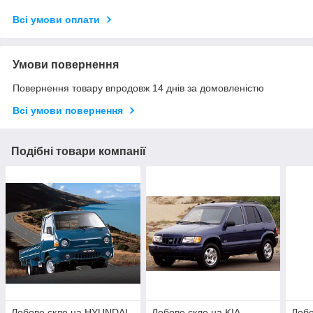
Всі умови оплати
Умови повернення
Повернення товару впродовж 14 днів за домовленістю
Всі умови повернення
Подібні товари компанії
Лобове скло на HYUNDAI
Лобове скло на KIA
Лобо