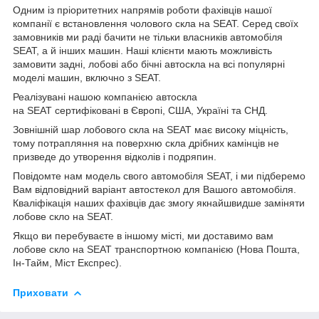
Одним із пріоритетних напрямів роботи фахівців нашої
компанії є встановлення чолового скла на SEAT. Серед своїх
замовників ми раді бачити не тільки власників автомобіля
SEAT, а й інших машин. Наші клієнти мають можливість
замовити задні, лобові або бічні автоскла на всі популярні
моделі машин, включно з SEAT.
Реалізувані нашою компанією автоскла
на SEAT сертифіковані в Європі, США, Україні та СНД.
Зовнішній шар лобового скла на SEAT має високу міцність,
тому потрапляння на поверхню скла дрібних камінців не
призведе до утворення відколів і подряпин.
Повідомте нам модель свого автомобіля SEAT, і ми підберемо
Вам відповідний варіант автостекол для Вашого автомобіля.
Кваліфікація наших фахівців дає змогу якнайшвидше заміняти
лобове скло на SEAT.
Якщо ви перебуваєте в іншому місті, ми доставимо вам
лобове скло на SEAT транспортною компанією (Нова Пошта,
Ін-Тайм, Міст Експрес).
Приховати