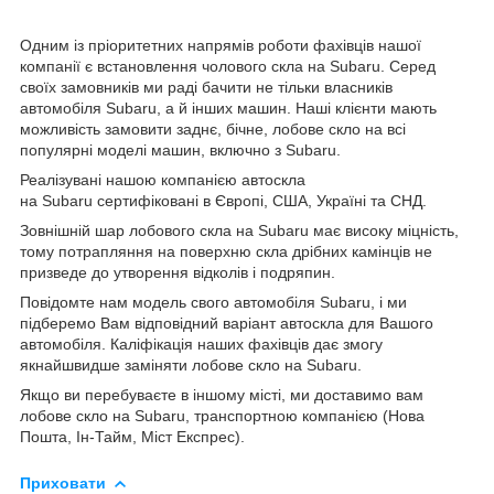
Одним із пріоритетних напрямів роботи фахівців нашої
компанії є встановлення чолового скла на Subaru. Серед
своїх замовників ми раді бачити не тільки власників
автомобіля Subaru, а й інших машин. Наші клієнти мають
можливість замовити заднє, бічне, лобове скло на всі
популярні моделі машин, включно з Subaru.
Реалізувані нашою компанією автоскла
на Subaru сертифіковані в Європі, США, Україні та СНД.
Зовнішній шар лобового скла на Subaru має високу міцність,
тому потрапляння на поверхню скла дрібних камінців не
призведе до утворення відколів і подряпин.
Повідомте нам модель свого автомобіля Subaru, і ми
підберемо Вам відповідний варіант автоскла для Вашого
автомобіля. Каліфікація наших фахівців дає змогу
якнайшвидше заміняти лобове скло на Subaru.
Якщо ви перебуваєте в іншому місті, ми доставимо вам
лобове скло на Subaru, транспортною компанією (Нова
Пошта, Ін-Тайм, Міст Експрес).
Приховати