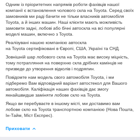
Одним із пріоритетних напрямів роботи фахівців нашої
компанії є встановлення чолового скла на Toyota. Серед своїх
замовників ми раді бачити не тільки власників автомобіля
Toyota, а й інших машин. Наші клієнти мають можливість
замовити задні, лобові або бічні автоскла на всі популярні
моделі машин, включно з Toyota.
Реалізувані нашою компанією автоскла
на Toyota сертифіковані в Європі, США, Україні та СНД.
Зовнішній шар лобового скла на Toyota має високу міцність,
тому потрапляння на поверхню скла дрібних камінців не
призведе до утворення відколів і подряпин.
Повідомте нам модель свого автомобіля Toyota, і ми
підберемо Вам відповідний варіант автостекол для Вашого
автомобіля. Каліфікація наших фахівців дає змогу
якнайшвидше заміняти лобове скло на Toyota.
Якщо ви перебуваєте в іншому місті, ми доставимо вам
лобове скло на Toyota транспортною компанією (Нова Пошта,
Ін-Тайм, Міст Експрес).
Приховати