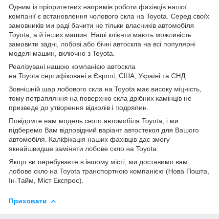
Одним із пріоритетних напрямів роботи фахівців нашої
компанії є встановлення чолового скла на Toyota. Серед своїх
замовників ми раді бачити не тільки власників автомобіля
Toyota, а й інших машин. Наші клієнти мають можливість
замовити задні, лобові або бічні автоскла на всі популярні
моделі машин, включно з Toyota.
Реалізувані нашою компанією автоскла
на Toyota сертифіковані в Європі, США, Україні та СНД.
Зовнішній шар лобового скла на Toyota має високу міцність,
тому потрапляння на поверхню скла дрібних камінців не
призведе до утворення відколів і подряпин.
Повідомте нам модель свого автомобіля Toyota, і ми
підберемо Вам відповідний варіант автостекол для Вашого
автомобіля. Каліфікація наших фахівців дає змогу
якнайшвидше заміняти лобове скло на Toyota.
Якщо ви перебуваєте в іншому місті, ми доставимо вам
лобове скло на Toyota транспортною компанією (Нова Пошта,
Ін-Тайм, Міст Експрес).
Приховати