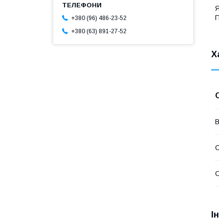
Я
П
+380 (96) 486-23-52
+380 (63) 891-27-52
Х
В
С
С
І