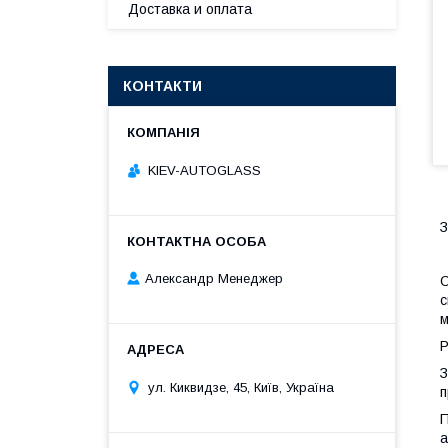
Доставка и оплата
КОНТАКТИ
KIEV-AUTOGLASS
З
Александр Менеджер
О
с
м
Р
З
ул. Киквидзе, 45, Київ, Україна
п
П
а