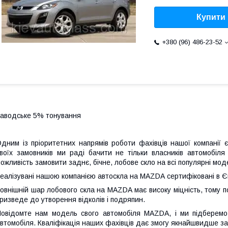
Купити
+380 (96) 486-23-52
аводське 5% тонування
дним із пріоритетних напрямів роботи фахівців нашої компанії
воїх замовників ми раді бачити не тільки власників автомобі
ожливість замовити заднє, бічне, лобове скло на всі популярні мо
еалізувані нашою компанією автоскла на MAZDA сертифіковані в Єв
овнішній шар лобового скла на MAZDA має високу міцність, тому п
ризведе до утворення відколів і подряпин.
овідомте нам модель свого автомобіля MAZDA, і ми підберемо
втомобіля. Кваліфікація наших фахівців дає змогу якнайшвидше з