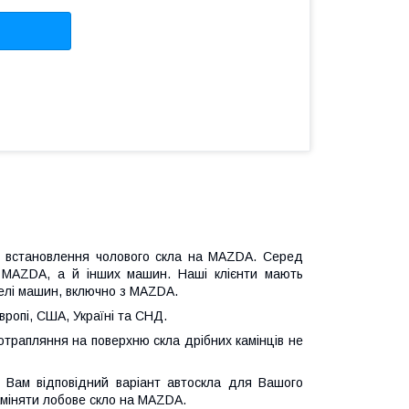
 є встановлення чолового скла на MAZDA. Серед
ля MAZDA, а й інших машин. Наші клієнти мають
делі машин, включно з MAZDA.
ропі, США, Україні та СНД.
отрапляння на поверхню скла дрібних камінців не
 Вам відповідний варіант автоскла для Вашого
аміняти лобове скло на MAZDA.