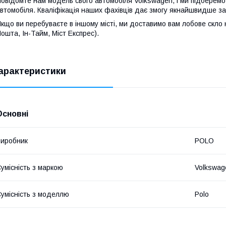
овідомте нам модель свого автомобіля Volkswagen, і ми підберемо
втомобіля. Кваліфікація наших фахівців дає змогу якнайшвидше за
кщо ви перебуваєте в іншому місті, ми доставимо вам лобове скло
ошта, Ін-Тайм, Міст Експрес).
арактеристики
Основні
иробник
POLO
умісність з маркою
Volkswag
умісність з моделлю
Polo