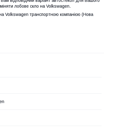
 Вам відповідний варіант автостекол для Вашого
міняти лобове скло на Volkswagen.
 на Volkswagen транспортною компанією (Нова
en