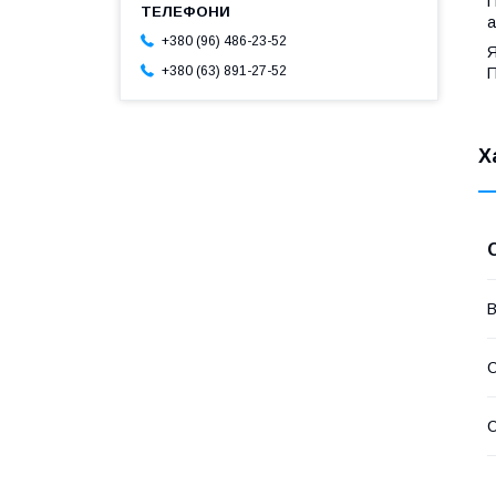
П
а
+380 (96) 486-23-52
Я
+380 (63) 891-27-52
П
Х
В
С
С