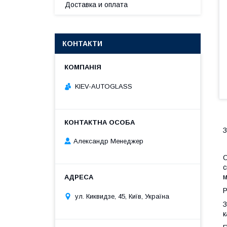
Доставка и оплата
КОНТАКТИ
KIEV-AUTOGLASS
З
Александр Менеджер
О
с
м
Р
ул. Киквидзе, 45, Київ, Україна
З
к