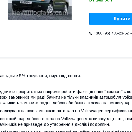
В наявності
Купити
+380 (96) 486-23-52
аводське 5% тонування, смуга від сонця.
дним із пріоритетних напрямів роботи фахівців нашої компанії є 
воїх замовників ми раді бачити не тільки власників автомобіля Vol
ожливість замовити задні, лобові або бічні автоскла на всі популя
еалізувані нашою компанією автоскла на Volkswagen сертифіковані 
овнішній шар лобового скла на Volkswagen має високу міцність, то
амінчиків не призведе до утворення відколів і подряпин.