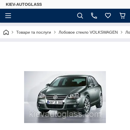
KIEV-AUTOGLASS
Товари та послуги
Лобовое стекло VOLKSWAGEN
Ло