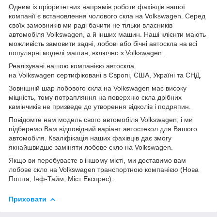
Одним із пріоритетних напрямів роботи фахівців нашої
компанії є встановлення чолового скла на Volkswagen. Серед
своїх замовників ми раді бачити не тільки власників
автомобіля Volkswagen, а й інших машин. Наші клієнти мають
можливість замовити задні, лобові або бічні автоскла на всі
популярні моделі машин, включно з Volkswagen.
Реалізувані нашою компанією автоскла
на Volkswagen сертифіковані в Європі, США, Україні та СНД.
Зовнішній шар лобового скла на Volkswagen має високу
міцність, тому потрапляння на поверхню скла дрібних
камінчиків не призведе до утворення відколів і подряпин.
Повідомте нам модель свого автомобіля Volkswagen, і ми
підберемо Вам відповідний варіант автостекол для Вашого
автомобіля. Кваліфікація наших фахівців дає змогу
якнайшвидше заміняти лобове скло на Volkswagen.
Якщо ви перебуваєте в іншому місті, ми доставимо вам
лобове скло на Volkswagen транспортною компанією (Нова
Пошта, Інф-Тайм, Міст Експрес).
Приховати