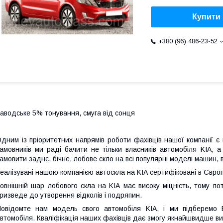
Купити
+380 (96) 486-23-52
аводське 5% тонування, смуга від сонця
дним із пріоритетних напрямів роботи фахівців нашої компанії є
амовників ми раді бачити не тільки власників автомобіля KIA, 
амовити заднє, бічне, лобове скло на всі популярні моделі машин, 
еалізувані нашою компанією автоскла на KIA сертифіковані в Європ
овнішній шар лобового скла на KIA має високу міцність, тому по
ризведе до утворення відколів і подряпин.
овідомте нам модель свого автомобіля KIA, і ми підберемо 
втомобіля. Кваліфікація наших фахівців дає змогу якнайшвидше вик