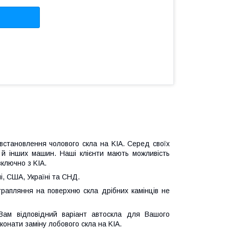
 встановлення чолового скла на KIA. Серед своїх
а й інших машин. Наші клієнти мають можливість
включно з KIA.
і, США, Україні та СНД.
трапляння на поверхню скла дрібних камінців не
Вам відповідний варіант автоскла для Вашого
онати заміну лобового скла на KIA.