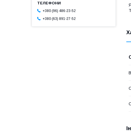
Я
Т
+380 (96) 486-23-52
+380 (63) 891-27-52
Х
В
С
С
І