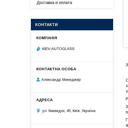
Доставка и оплата
КОНТАКТИ
KIEV-AUTOGLASS
З
Александр Менеджер
О
з
з
Р
З
ул. Киквидзе, 45, Київ, Україна
п
П
а