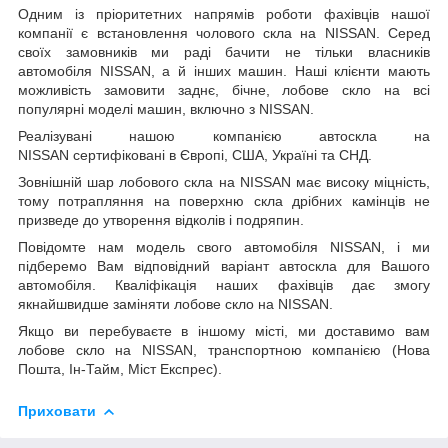
Одним із пріоритетних напрямів роботи фахівців нашої
компанії є встановлення чолового скла на NISSAN. Серед
своїх замовників ми раді бачити не тільки власників
автомобіля NISSAN, а й інших машин. Наші клієнти мають
можливість замовити заднє, бічне, лобове скло на всі
популярні моделі машин, включно з NISSAN.
Реалізувані нашою компанією автоскла на
NISSAN сертифіковані в Європі, США, Україні та СНД.
Зовнішній шар лобового скла на NISSAN має високу міцність,
тому потрапляння на поверхню скла дрібних камінців не
призведе до утворення відколів і подряпин.
Повідомте нам модель свого автомобіля NISSAN, і ми
підберемо Вам відповідний варіант автоскла для Вашого
автомобіля. Кваліфікація наших фахівців дає змогу
якнайшвидше заміняти лобове скло на NISSAN.
Якщо ви перебуваєте в іншому місті, ми доставимо вам
лобове скло на NISSAN, транспортною компанією (Нова
Пошта, Ін-Тайм, Міст Експрес).
Приховати