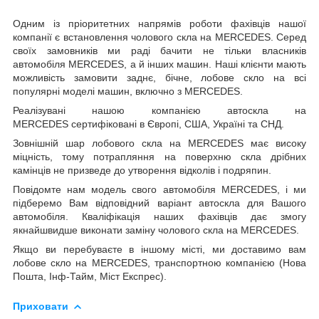
Одним із пріоритетних напрямів роботи фахівців нашої
компанії є встановлення чолового скла на MERCEDES. Серед
своїх замовників ми раді бачити не тільки власників
автомобіля MERCEDES, а й інших машин. Наші клієнти мають
можливість замовити заднє, бічне, лобове скло на всі
популярні моделі машин, включно з MERCEDES.
Реалізувані нашою компанією автоскла на
MERCEDES сертифіковані в Європі, США, Україні та СНД.
Зовнішній шар лобового скла на MERCEDES має високу
міцність, тому потрапляння на поверхню скла дрібних
камінців не призведе до утворення відколів і подряпин.
Повідомте нам модель свого автомобіля MERCEDES, і ми
підберемо Вам відповідний варіант автоскла для Вашого
автомобіля. Кваліфікація наших фахівців дає змогу
якнайшвидше виконати заміну чолового скла на MERCEDES.
Якщо ви перебуваєте в іншому місті, ми доставимо вам
лобове скло на MERCEDES, транспортною компанією (Нова
Пошта, Інф-Тайм, Міст Експрес).
Приховати