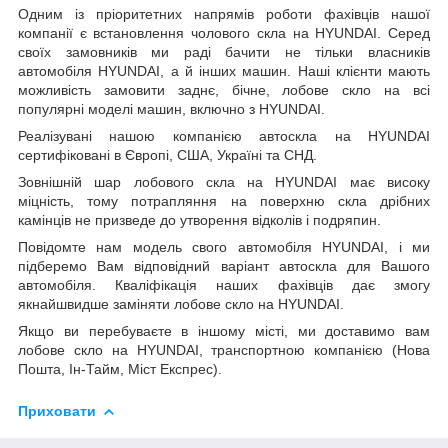
Одним із пріоритетних напрямів роботи фахівців нашої
компанії є встановлення чолового скла на HYUNDAI. Серед
своїх замовників ми раді бачити не тільки власників
автомобіля HYUNDAI, а й інших машин. Наші клієнти мають
можливість замовити заднє, бічне, лобове скло на всі
популярні моделі машин, включно з HYUNDAI.
Реалізувані нашою компанією автоскла на HYUNDAI
сертифіковані в Європі, США, Україні та СНД.
Зовнішній шар лобового скла на HYUNDAI має високу
міцність, тому потрапляння на поверхню скла дрібних
камінців не призведе до утворення відколів і подряпин.
Повідомте нам модель свого автомобіля HYUNDAI, і ми
підберемо Вам відповідний варіант автоскла для Вашого
автомобіля. Кваліфікація наших фахівців дає змогу
якнайшвидше заміняти лобове скло на HYUNDAI.
Якщо ви перебуваєте в іншому місті, ми доставимо вам
лобове скло на HYUNDAI, транспортною компанією (Нова
Пошта, Ін-Тайм, Міст Експрес).
Приховати