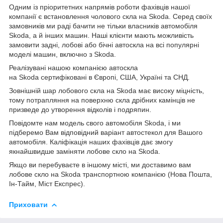
Одним із пріоритетних напрямів роботи фахівців нашої
компанії є встановлення чолового скла на Skoda. Серед своїх
замовників ми раді бачити не тільки власників автомобіля
Skoda, а й інших машин. Наші клієнти мають можливість
замовити задні, лобові або бічні автоскла на всі популярні
моделі машин, включно з Skoda.
Реалізувані нашою компанією автоскла
на Skoda сертифіковані в Європі, США, Україні та СНД.
Зовнішній шар лобового скла на Skoda має високу міцність,
тому потрапляння на поверхню скла дрібних камінців не
призведе до утворення відколів і подряпин.
Повідомте нам модель свого автомобіля Skoda, і ми
підберемо Вам відповідний варіант автостекол для Вашого
автомобіля. Каліфікація наших фахівців дає змогу
якнайшвидше заміняти лобове скло на Skoda.
Якщо ви перебуваєте в іншому місті, ми доставимо вам
лобове скло на Skoda транспортною компанією (Нова Пошта,
Ін-Тайм, Міст Експрес).
Приховати