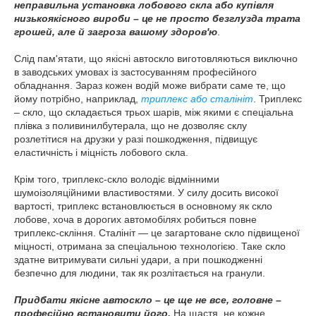
неправильна установка лобового скла або купівля
низькоякісного вироби – це не просто безглузда трата
грошей, але й загроза вашому здоров'ю
.
Слід пам'ятати, що якісні автоскло виготовляються виключно
в заводських умовах із застосуванням професійного
обладнання. Зараз кожен водій може вибрати саме те, що
йому потрібно, наприклад,
триплекс або сталініт
. Триплекс
– скло, що складається трьох шарів, між якими є спеціальна
плівка з поливинилбутерала, що не дозволяє склу
розлетітися на друзки у разі пошкодження, підвищує
еластичність і міцність лобового скла.
Крім того, триплекс-скло володіє відмінними
шумоізоляційними властивостями. У силу досить високої
вартості, триплекс встановлюється в основному як скло
лобове, хоча в дорогих автомобілях робиться повне
триплекс-скління. Сталініт — це загартоване скло підвищеної
міцності, отримана за спеціальною технологією. Таке скло
здатне витримувати сильні удари, а при пошкодженні
безпечно для людини, так як розлітається на гранули.
Придбати якісне автоскло – це ще не все, головне –
професійно встановити його.
На щастя, не кожне