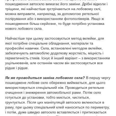
пошкодження автоскло вимагає його заміни. Дрібні відколи і
тріщини, які найчастіше зустрічаються на лобовому склі,
можна виправити, наприклад, за допомогою ретельної
полірування або з використанням фотополімерів. Якщо ж
пошкодження більш серйозне, то буде потрібно установка
нового лобового скла.
Найчастіше при цьому застосовується метод вклейки, для
якої потрібне спеціальне обладнання, матеріали та
професійні навички. Скла, встановлені методом вклейки,
забезпечують автомобілю додаткову жорсткість, міцність і
герметичність стиків. Існує й інший варіант – з використанням
ущільнювачів, але останнім часом він застосовується все
рідше і рідше.
Як же проводиться заміна лобового скла?
В першу чергу
пошкоджене лобове скло обережно виймається, для цього
використовується спеціальний ніж. Проводиться ретельне
очищення і знежирення автомобільної рами. Потім скло
готується до установки, тобто миється, чиститься,
грунтується. Після цих маніпуляцій автоскло вклеюється в
раму, при цьому спеціальний клей наноситься по периметру,
і потім, дуже швидко автоскло вставляється і притискається