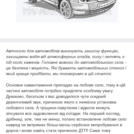
Автоскло для автомобілів виконують захисну функцію,
захищаючи водія від атмосферних опадів, пилу і летять з-
під коліс каменів. Головне вимоги до автомобільного скла -
це безпека і міцність. Які бувають автомобільних стекол і
який краще придбати, ми поговоримо в цій статті.
Основне навантаження припадає на лобове скло, тому в цій
частині автомобіля потрібно приділяти особливу увагу.
Думаємо, багатьом з вас доводилося чути огидний
деренчливий звук, причиною якого є неякісна установка
лобового скла. А тріщини-павутинки і відколи можуть
зіпсувати все задоволення від поїздки. На перший погляд,
дрібниці, але, тим не менш, погано встановлене лобове скло
навряд чи витримає більш-менш серйозне випробування в
дорозі і може навіть стати причиною ДТП! Саме тому